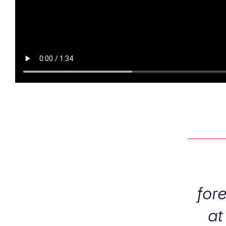
for
at