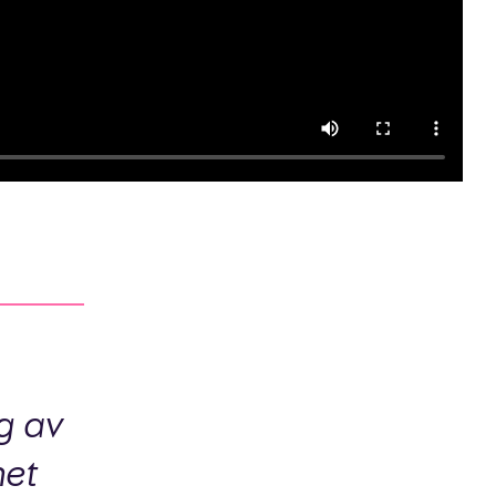
g av
net