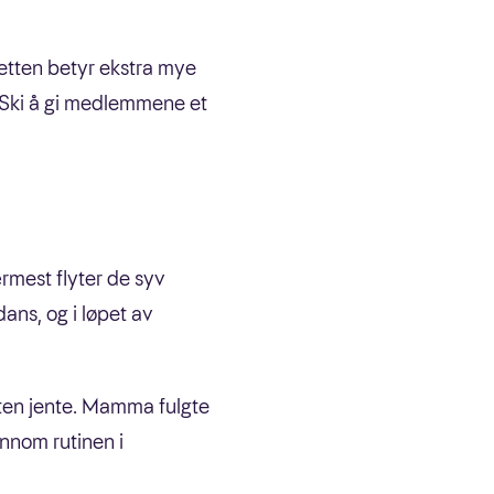
retten betyr ekstra mye
 Ski å gi medlemmene et
rmest flyter de syv
ans, og i løpet av
liten jente. Mamma fulgte
ennom rutinen i