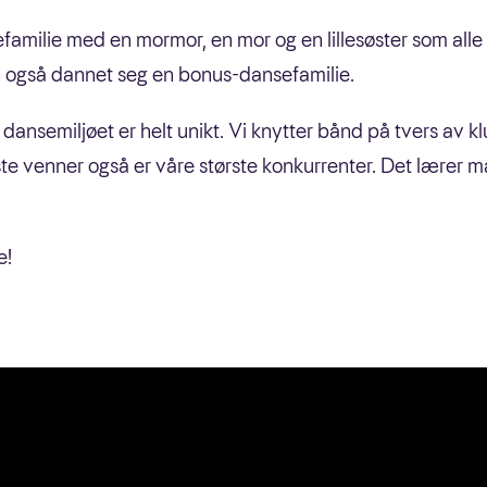
nsefamilie med en mormor, en mor og en lillesøster som all
også dannet seg en bonus-dansefamilie.
i dansemiljøet er helt unikt. Vi knytter bånd på tvers av k
ste venner også er våre største konkurrenter. Det lærer ma
e!