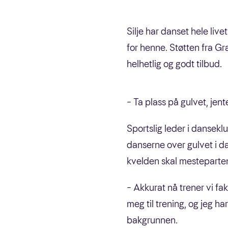
Silje har danset hele liv
for henne. Støtten fra G
helhetlig og godt tilbud.
– Ta plass på gulvet, jent
Sportslig leder i dansek
danserne over gulvet i da
kvelden skal mesteparten
– Akkurat nå trener vi fa
meg til trening, og jeg h
bakgrunnen.