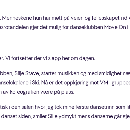
et. Menneskene hun har møtt på veien og fellesskapet i id
rasrotandelen gjør det mulig for danseklubben Move On i
er. Vi fortsetter der vi slapp her om dagen.
lubben, Silje Stave, starter musikken og med smidighet næ
nselokalene i Ski. Nå er det oppkjøring mot VM i grupped
 av koreografien være på plass.
ktisk i den salen hvor jeg tok mine første dansetrinn som 
ar danset siden, smiler Silje ydmykt mens danserne går gj