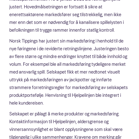
justert. Hovedmålsetningen er fortsatt å sikre at
enerettsaktørene markedsfører seg tilstrekkelig, men ikke
mer enn det som er nødvendig for å kanalisere spillelysten i
befolkningen til trygge rammer innenfor statlig kontroll.
Norsk Tippings har justert sin markedsføring i henhold til de
nye føringene i de reviderte retningslinjene. Justeringen besto
av flere større og mindre endringer knyttet til både innhold og
volum. For eksempel ble all markedsføring tydeligere merket
med ansvarlig spill. Selskapet fikk et mer nedtonet visuelt
uttrykk på markedsføringen av jackpotter og innførte
strammere forretningsregler for markedsføring av selskapets
produktportefølje. Henvisning til Hjelpelinjen ble integrert i
hele kundereisen.
Selskapet er pålagt å merke produkter og markedsføring.
Kontaktinformasjon til Hjelpelinjen, aldersgrense og
vinnersannsynlighet er blant opplysningene som skal være
tilgjengelig i ulike sammenhenger. Kravene om merking går