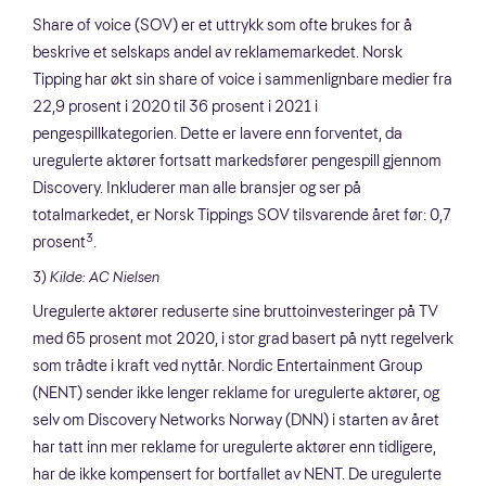
Share of voice (SOV) er et uttrykk som ofte brukes for å
beskrive et selskaps andel av reklamemarkedet. Norsk
Tipping har økt sin share of voice i sammenlignbare medier fra
22,9 prosent i 2020 til 36 prosent i 2021 i
pengespillkategorien. Dette er lavere enn forventet, da
uregulerte aktører fortsatt markedsfører pengespill gjennom
Discovery. Inkluderer man alle bransjer og ser på
totalmarkedet, er Norsk Tippings SOV tilsvarende året før: 0,7
3
prosent
.
3)
Kilde: AC Nielsen
Uregulerte aktører reduserte sine bruttoinvesteringer på TV
med 65 prosent mot 2020, i stor grad basert på nytt regelverk
som trådte i kraft ved nyttår. Nordic Entertainment Group
(NENT) sender ikke lenger reklame for uregulerte aktører, og
selv om Discovery Networks Norway (DNN) i starten av året
har tatt inn mer reklame for uregulerte aktører enn tidligere,
har de ikke kompensert for bortfallet av NENT. De uregulerte