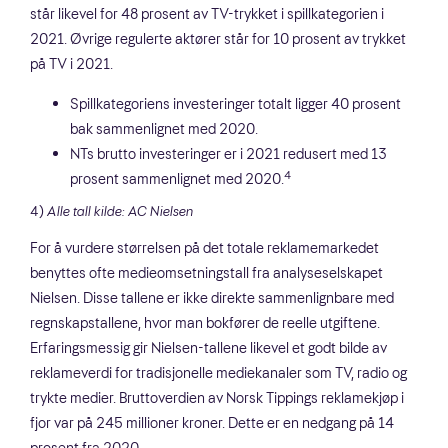
står likevel for 48 prosent av TV-trykket i spillkategorien i
2021. Øvrige regulerte aktører står for 10 prosent av trykket
på TV i 2021.
Spillkategoriens investeringer totalt ligger 40 prosent
bak sammenlignet med 2020.
NTs brutto investeringer er i 2021 redusert med 13
4
prosent sammenlignet med 2020.
4)
Alle tall kilde: AC Nielsen
For å vurdere størrelsen på det totale reklamemarkedet
benyttes ofte medieomsetningstall fra analyseselskapet
Nielsen. Disse tallene er ikke direkte sammenlignbare med
regnskapstallene, hvor man bokfører de reelle utgiftene.
Erfaringsmessig gir Nielsen-tallene likevel et godt bilde av
reklameverdi for tradisjonelle mediekanaler som TV, radio og
trykte medier. Bruttoverdien av Norsk Tippings reklamekjøp i
fjor var på 245 millioner kroner. Dette er en nedgang på 14
prosent fra 2020.