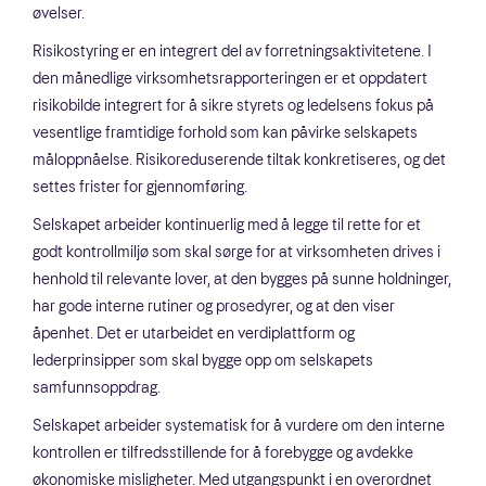
øvelser.
Risikostyring er en integrert del av forretningsaktivitetene. I
den månedlige virksomhetsrapporteringen er et oppdatert
risikobilde integrert for å sikre styrets og ledelsens fokus på
vesentlige framtidige forhold som kan påvirke selskapets
måloppnåelse. Risikoreduserende tiltak konkretiseres, og det
settes frister for gjennomføring.
Selskapet arbeider kontinuerlig med å legge til rette for et
godt kontrollmiljø som skal sørge for at virksomheten drives i
henhold til relevante lover, at den bygges på sunne holdninger,
har gode interne rutiner og prosedyrer, og at den viser
åpenhet. Det er utarbeidet en verdiplattform og
lederprinsipper som skal bygge opp om selskapets
samfunnsoppdrag.
Selskapet arbeider systematisk for å vurdere om den interne
kontrollen er tilfredsstillende for å forebygge og avdekke
økonomiske misligheter. Med utgangspunkt i en overordnet