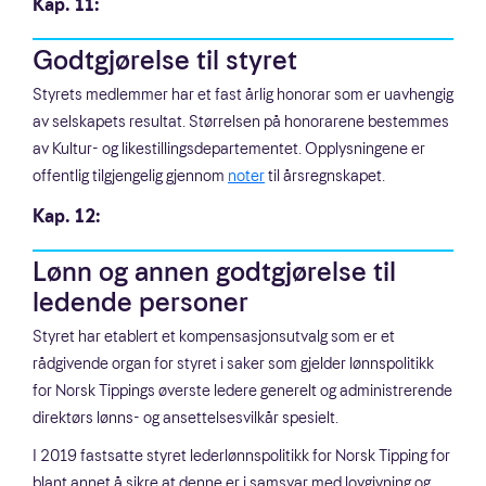
Kap. 11:
Godtgjørelse til styret
Styrets medlemmer har et fast årlig honorar som er uavhengig
av selskapets resultat. Størrelsen på honorarene bestemmes
av Kultur- og likestillingsdepartementet. Opplysningene er
offentlig tilgjengelig gjennom
noter
til årsregnskapet.
Kap. 12:
Lønn og annen godtgjørelse til
ledende personer
Styret har etablert et kompensasjonsutvalg som er et
rådgivende organ for styret i saker som gjelder lønnspolitikk
for Norsk Tippings øverste ledere generelt og administrerende
direktørs lønns- og ansettelsesvilkår spesielt.
I 2019 fastsatte styret lederlønnspolitikk for Norsk Tipping for
blant annet å sikre at denne er i samsvar med lovgivning og