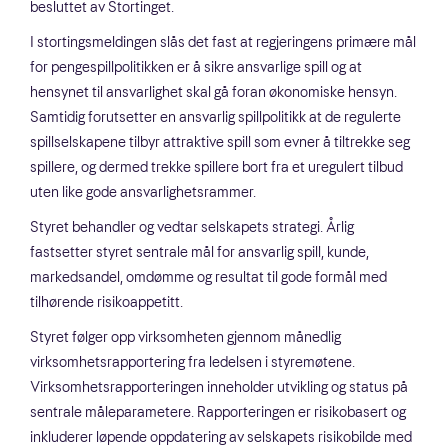
besluttet av Stortinget.
I stortingsmeldingen slås det fast at regjeringens primære mål
for pengespillpolitikken er å sikre ansvarlige spill og at
hensynet til ansvarlighet skal gå foran økonomiske hensyn.
Samtidig forutsetter en ansvarlig spillpolitikk at de regulerte
spillselskapene tilbyr attraktive spill som evner å tiltrekke seg
spillere, og dermed trekke spillere bort fra et uregulert tilbud
uten like gode ansvarlighetsrammer.
Styret behandler og vedtar selskapets strategi. Årlig
fastsetter styret sentrale mål for ansvarlig spill, kunde,
markedsandel, omdømme og resultat til gode formål med
tilhørende risikoappetitt.
Styret følger opp virksomheten gjennom månedlig
virksomhetsrapportering fra ledelsen i styremøtene.
Virksomhetsrapporteringen inneholder utvikling og status på
sentrale måleparametere. Rapporteringen er risikobasert og
inkluderer løpende oppdatering av selskapets risikobilde med