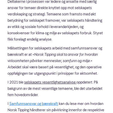
Deltakerne i prosessen var ledere og ansatte med særlig
ansvar for temaer direkte knyttet opp mot selskapets
verdiskaping og strategi. Temaene som framsto med økt
betydning for selskapet framover, var selskapets håndtering
av etikk og sosiale forhold i leverandørkjeden, og
konsekvenser for klima og miljø av selskapets forbruk. Styret
fikk forelagt endelig analyse.
Målsettingen for selskapets arbeid med samfunnsansvar og
bærekraft er at
«Norsk Tipping skal ta ansvar for hvordan
virksomheten påvirker mennesker, samfunn og miljø.»
Arbeidet skal være basert på vesentlighet, og den operative
oppfølgingen tar utgangspunkt i prinsipper for aktsomhet.
I 2021 ble
selskapets vesentlighetsanalyse
oppdatert. På
bakgrunn av de mest vesentlige temaene, ble det utarbeidet
fem hovedområder.
I
Samfunnsansvar og bærekraft
kan du lese mer om hvordan
Norsk Tipping håndterer sin påvirkning innenfor de respektive