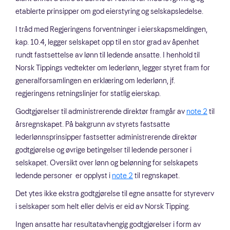
etablerte prinsipper om god eierstyring og selskapsledelse.
I tråd med Regjeringens forventninger i eierskapsmeldingen,
kap. 10.4, legger selskapet opp til en stor grad av åpenhet
rundt fastsettelse av lønn til ledende ansatte. I henhold til
Norsk Tippings vedtekter om lederlønn, legger styret fram for
generalforsamlingen en erklæring om lederlønn, jf.
regjeringens retningslinjer for statlig eierskap.
Godtgjørelser til administrerende direktør framgår av
note 2
til
årsregnskapet. På bakgrunn av styrets fastsatte
lederlønnsprinsipper fastsetter administrerende direktør
godtgjørelse og øvrige betingelser til ledende personer i
selskapet. Oversikt over lønn og belønning for selskapets
ledende personer er opplyst i
note 2
til regnskapet.
Det ytes ikke ekstra godtgjørelse til egne ansatte for styreverv
i selskaper som helt eller delvis er eid av Norsk Tipping.
Ingen ansatte har resultatavhengig godtgjørelser i form av