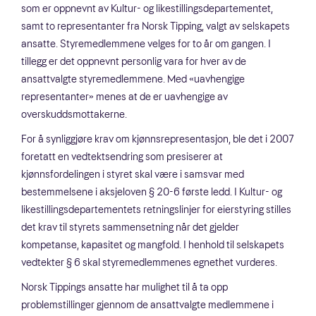
som er oppnevnt av Kultur- og likestillingsdepartementet,
samt to representanter fra Norsk Tipping, valgt av selskapets
ansatte. Styremedlemmene velges for to år om gangen. I
tillegg er det oppnevnt personlig vara for hver av de
ansattvalgte styremedlemmene. Med «uavhengige
representanter» menes at de er uavhengige av
overskuddsmottakerne.
For å synliggjøre krav om kjønnsrepresentasjon, ble det i 2007
foretatt en vedtektsendring som presiserer at
kjønnsfordelingen i styret skal være i samsvar med
bestemmelsene i aksjeloven § 20-6 første ledd. I Kultur- og
likestillingsdepartementets retningslinjer for eierstyring stilles
det krav til styrets sammensetning når det gjelder
kompetanse, kapasitet og mangfold. I henhold til selskapets
vedtekter § 6 skal styremedlemmenes egnethet vurderes.
Norsk Tippings ansatte har mulighet til å ta opp
problemstillinger gjennom de ansattvalgte medlemmene i