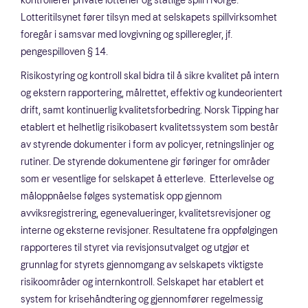
kontrollerer private lotterier og statlige spill i Norge.
Lotteritilsynet fører tilsyn med at selskapets spillvirksomhet
foregår i samsvar med lovgivning og spilleregler, jf.
pengespilloven § 14.
Risikostyring og kontroll skal bidra til å sikre kvalitet på intern
og ekstern rapportering, målrettet, effektiv og kundeorientert
drift, samt kontinuerlig kvalitetsforbedring. Norsk Tipping har
etablert et helhetlig risikobasert kvalitetssystem som består
av styrende dokumenter i form av policyer, retningslinjer og
rutiner. De styrende dokumentene gir føringer for områder
som er vesentlige for selskapet å etterleve. Etterlevelse og
måloppnåelse følges systematisk opp gjennom
avviksregistrering, egenevalueringer, kvalitetsrevisjoner og
interne og eksterne revisjoner. Resultatene fra oppfølgingen
rapporteres til styret via revisjonsutvalget og utgjør et
grunnlag for styrets gjennomgang av selskapets viktigste
risikoområder og internkontroll. Selskapet har etablert et
system for krisehåndtering og gjennomfører regelmessig