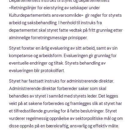
Departementets instruks til styret og departementets
«Retningslinjer for eierstyring av selskaper under
Kulturdepartementets ansvarsområde» gir regler for styrets
arbeid og saksbehandling. I henhold til instruks fra
departementet skal styret fatte vedtak på fritt grunnlag etter
alminnelige forretningsmessige prinsipper.
Styret foretar en årlig evaluering av sitt arbeid, samt av sin
kompetanse og arbeidsform. Evalueringen gir grunnlag for
eventuelle endringer og tiltak. Styrets behandling av
evalueringen blir protokollført.
Styret har fastsatt instruks for administrerende direktør.
Administrerende direktør forbereder saker som skal
behandles av styret i samråd med styrets leder. Det legges
vekt på at sakene forberedes og framlegges slik at styret har
et tilfredsstillende grunnlag for å fatte beslutninger. Styret
vurderer regelmessig oppnåelse av sektorpolitiske mål og om
disse oppnås på en bærekraftig, ansvarlig og effektiv måte.