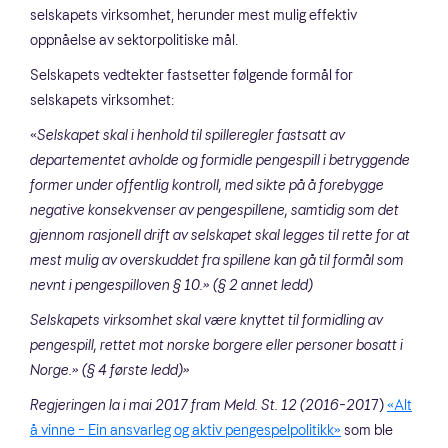
selskapets virksomhet, herunder mest mulig effektiv
oppnåelse av sektorpolitiske mål.
Selskapets vedtekter fastsetter følgende formål for
selskapets virksomhet:
«
Selskapet skal i henhold til spilleregler fastsatt av
departementet avholde og formidle pengespill i betryggende
former under offentlig kontroll, med sikte på å forebygge
negative konsekvenser av pengespillene, samtidig som det
gjennom rasjonell drift av selskapet skal legges til rette for at
mest mulig av overskuddet fra spillene kan gå til formål som
nevnt i pengespilloven § 10.» (§ 2 annet ledd)
Selskapets virksomhet skal være knyttet til formidling av
pengespill, rettet mot norske borgere eller personer bosatt i
Norge.» (§ 4 første ledd)»
Regjeringen la i mai 2017 fram Meld. St. 12 (2016–201
7)
«Alt
å vinne – Ein ansvarleg og aktiv pengespelpolitikk»
som ble