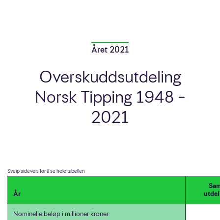
Året 2021
Overskuddsutdeling
Norsk Tipping 1948 –
2021
Sam
År
utdel
Nominelle beløp i millioner kroner