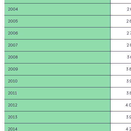
2004
2 
2005
2 
2006
2 
2007
2 
2008
3 
2009
3 
2010
3 
2011
3 
2012
4 
2013
3 
2014
4 