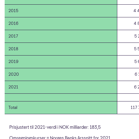
2015
4 
2016
4 
2017
5 
2018
5 
2019
5 
2020
6 
2021
6 
Total
117 
Prisjustert til 2021-verdi i NOK milliarder: 183,5
Omregningskurser = Norges Banks årssnitt for 2021