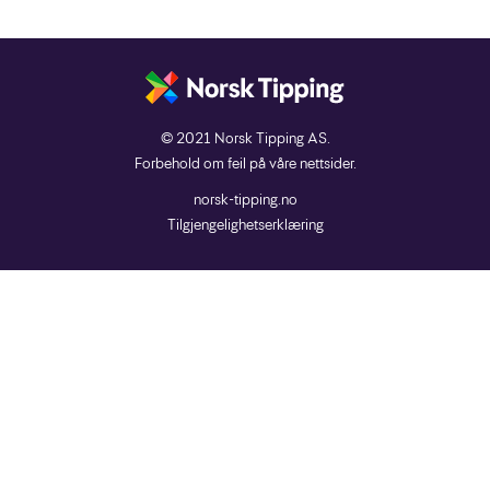
© 2021 Norsk Tipping AS.
Forbehold om feil på våre nettsider.
norsk-tipping.no
Tilgjengelighetserklæring