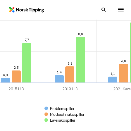
Sammenstilte målinger
8,8
7,7
3,6
3,1
2,3
1,4
1,1
0,9
2015 UiB
2019 UiB
2021 Kant
Problemspiller
Moderat risikospiller
Lavrisikospiller