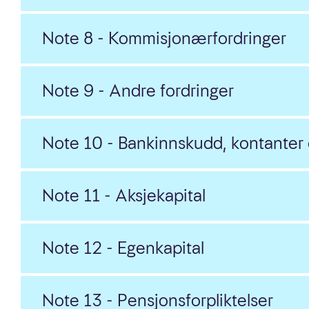
Note 8 - Kommisjonærfordringer
Note 9 - Andre fordringer
Note 10 - Bankinnskudd, kontanter 
Note 11 - Aksjekapital
Note 12 - Egenkapital
Note 13 - Pensjonsforpliktelser