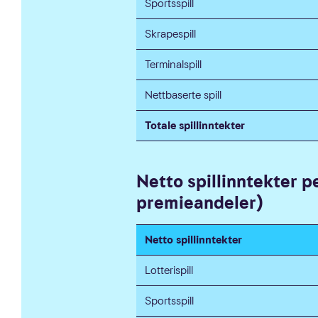
Sportsspill
Skrapespill
Terminalspill
Nettbaserte spill
Totale spillinntekter
Netto spillinntekter 
premieandeler)
Netto spillinntekter
Lotterispill
Sportsspill