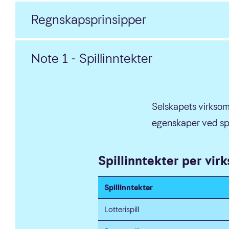
Regnskapsprinsipper
Note 1 - Spillinntekter
Selskapets virksom
egenskaper ved spi
Spillinntekter per vi
Spillinntekter
Lotterispill