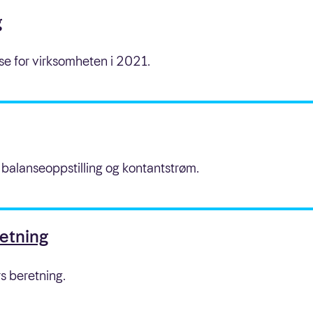
g
se for virksomheten i 2021.
 balanseoppstilling og kontantstrøm.
etning
s beretning.