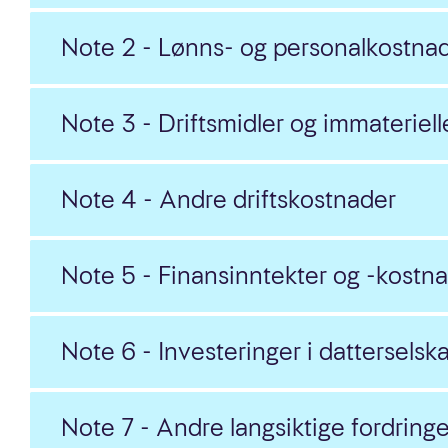
Note 2 - Lønns- og personalkostna
Note 3 - Driftsmidler og immateriell
Note 4 - Andre driftskostnader
Note 5 - Finansinntekter og -kostn
Note 6 - Investeringer i datterselsk
Note 7 - Andre langsiktige fordringe