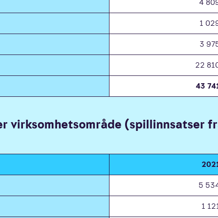
4 80
1 02
3 97
22 81
43 74
per virksomhetsområde (spillinnsatser f
202
5 53
1 12