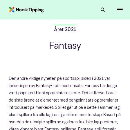
Året 2021
Fantasy
Den andre viktige nyheten på sportsspillsiden i 2021 var
lanseringen av Fantasy-spill med innsats. Fantasy har lenge
vært populært blant sportsinteresserte. Det er likevel bare i
de siste årene at elementet med pengeinnsats og premier er
introdusert på markedet. Spillet går ut på å sette sammen lag
blant spillere fra alle lag i en liga eller et mesterskap. Basert på
hvordan de utvalgte spillerne og deres faktiske lag presterer,
kåres vinnere blant Fantasy-spillerne. Fantasy-spill foregår