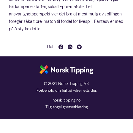
før kampene starter, såkalt «pre-match». I et
ansvarlighetsperspektiv er det bra at mest mulig av spillingen
foregår såkalt pre-match til fordel for livespill. Fantasy er med
på å styrke dette.
Del:
© 2021 Norsk Tipping AS.
Forbehold om feil på våre nettsider.
norsk-tipping.no
Tilgjengelighetserklæring