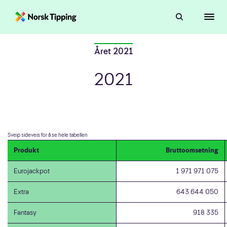
Året 2021
2021
Produkt
Bruttoomsetning
Eurojackpot
1 971 971 075
Extra
643 644 050
Fantasy
918 335